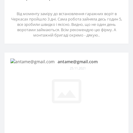
Від моменту заміру до встановлення гаражних воріт в
Черкасах пройшло 3 дні. Сама робота зайняла десь годин 5,
все зробили швидко і якісно. Видно, що не один день
воротами займаються. Всім рекомендую цю фірму. А
монтажній бригаді окремо - дякую..
antame@gmail.com
25.11.2021