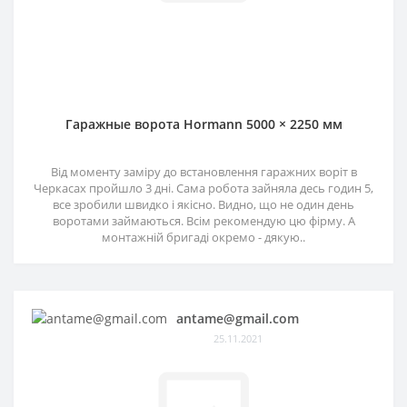
Гаражные ворота Hormann 5000 × 2250 мм
Від моменту заміру до встановлення гаражних воріт в
Черкасах пройшло 3 дні. Сама робота зайняла десь годин 5,
все зробили швидко і якісно. Видно, що не один день
воротами займаються. Всім рекомендую цю фірму. А
монтажній бригаді окремо - дякую..
antame@gmail.com
25.11.2021