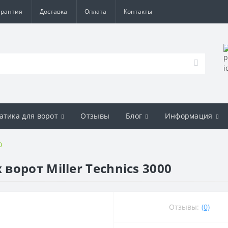
арантия
Доставка
Оплата
Контакты
атика для ворот
Отзывы
Блог
Информация
0
орот Miller Technics 3000
Отзывы:
(0)