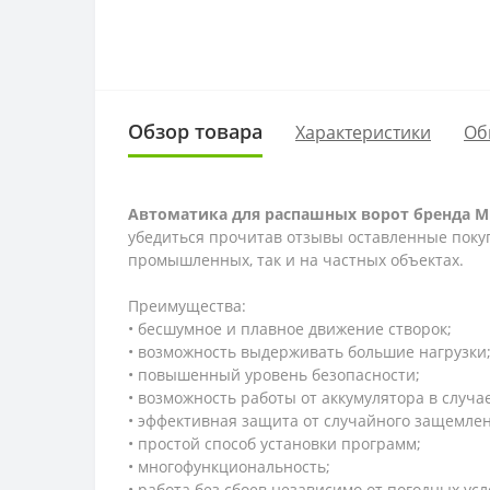
Обзор товара
Характеристики
Об
Автоматика для распашных ворот бренда Mill
убедиться прочитав отзывы оставленные покуп
промышленных, так и на частных объектах.
Преимущества:
• бесшумное и плавное движение створок;
• возможность выдерживать большие нагрузки
• повышенный уровень безопасности;
• возможность работы от аккумулятора в случа
• эффективная защита от случайного защемлен
• простой способ установки программ;
• многофункциональность;
• работа без сбоев независимо от погодных усл