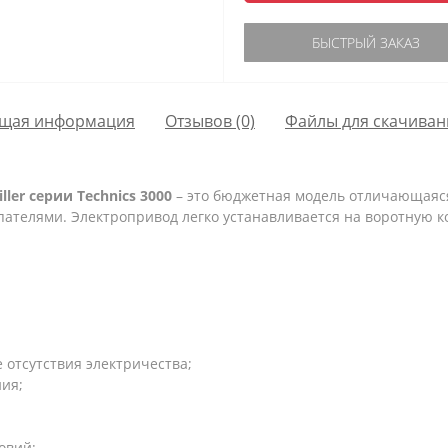
БЫСТРЫЙ ЗАКАЗ
щая информация
Отзывов (0)
Файлы для скачиван
er серии Technics 3000
– это бюджетная модель отличающаяся
ателями. Электропривод легко устанавливается на воротную ко
;
е отсутствия электричества;
ия;
овий;