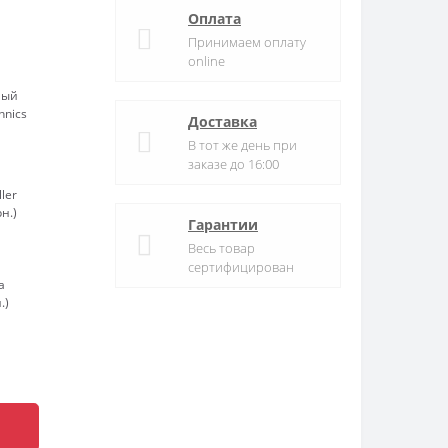
Оплата
Принимаем оплату
online
ный
hnics
Доставка
В тот же день при
заказе до 16:00
ler
рн.)
Гарантии
Весь товар
сертифицирован
а
.)