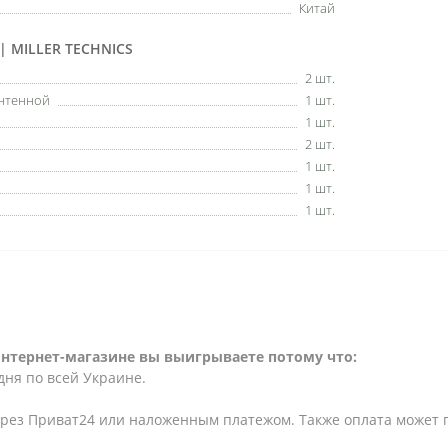
Китай
 MILLER TECHNICS
2 шт.
антенной
1 шт.
1 шт.
2 шт.
1 шт.
1 шт.
1 шт.
интернет-магазине вы выигрываете потому что:
дня по всей Украине.
ерез Приват24 или наложенным платежом. Также оплата может