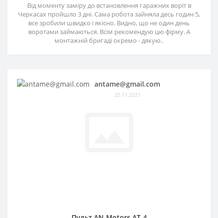
Від моменту заміру до встановлення гаражних воріт в
Черкасах пройшло 3 дні. Сама робота зайняла десь годин 5,
все зробили швидко і якісно. Видно, що не один день
воротами займаються. Всім рекомендую цю фірму. А
монтажній бригаді окремо - дякую..
antame@gmail.com
25.11.2021
Пульт AN-Motors AT-4