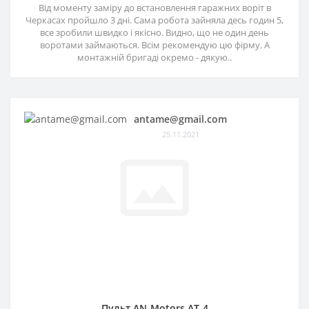
Від моменту заміру до встановлення гаражних воріт в
Черкасах пройшло 3 дні. Сама робота зайняла десь годин 5,
все зробили швидко і якісно. Видно, що не один день
воротами займаються. Всім рекомендую цю фірму. А
монтажній бригаді окремо - дякую..
antame@gmail.com
25.11.2021
Пульт AN-Motors AT-4