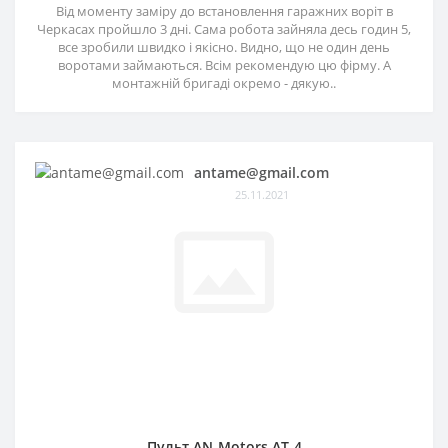
Від моменту заміру до встановлення гаражних воріт в
Черкасах пройшло 3 дні. Сама робота зайняла десь годин 5,
все зробили швидко і якісно. Видно, що не один день
воротами займаються. Всім рекомендую цю фірму. А
монтажній бригаді окремо - дякую..
antame@gmail.com
25.11.2021
Пульт AN-Motors AT-4