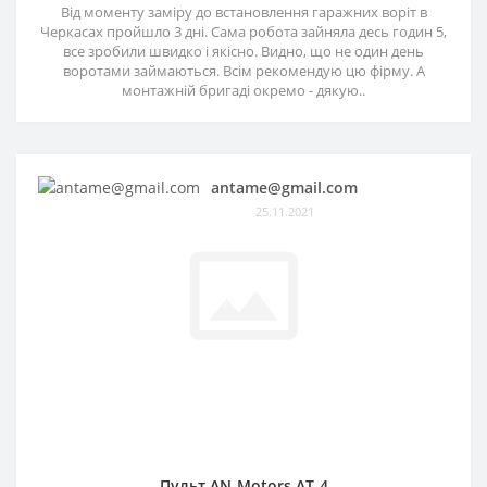
Від моменту заміру до встановлення гаражних воріт в
Черкасах пройшло 3 дні. Сама робота зайняла десь годин 5,
все зробили швидко і якісно. Видно, що не один день
воротами займаються. Всім рекомендую цю фірму. А
монтажній бригаді окремо - дякую..
antame@gmail.com
25.11.2021
Пульт AN-Motors AT-4