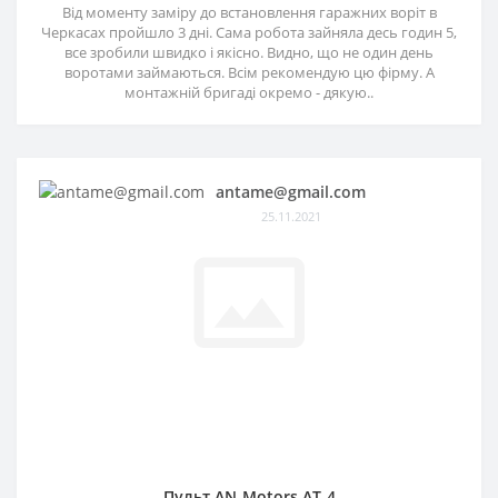
Від моменту заміру до встановлення гаражних воріт в
Черкасах пройшло 3 дні. Сама робота зайняла десь годин 5,
все зробили швидко і якісно. Видно, що не один день
воротами займаються. Всім рекомендую цю фірму. А
монтажній бригаді окремо - дякую..
antame@gmail.com
25.11.2021
Пульт AN-Motors AT-4