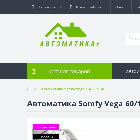
Наш адрес
Время работы
О нас
Г
Каталог товаров
Автом
Автоматика Somfy Vega 60/12 NHK
Автоматика Somfy Vega 60/
Популярный
Продано