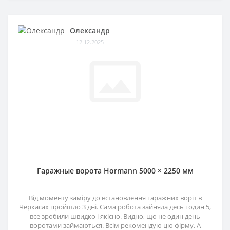
Олександр
12.12.2025
Гаражные ворота Hormann 5000 × 2250 мм
Від моменту заміру до встановлення гаражних воріт в
Черкасах пройшло 3 дні. Сама робота зайняла десь годин 5,
все зробили швидко і якісно. Видно, що не один день
воротами займаються. Всім рекомендую цю фірму. А