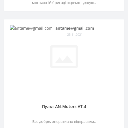
монтажній бригаді окремо - дякую..
antame@gmail.com
25.11.2021
Пульт AN-Motors AT-4
Все добре, оперативно відправили..