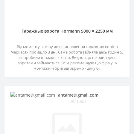
Гаражные ворота Hormann 5000 × 2250 мм
Від моменту заміру до встановлення гаражних воріт в
Черкасах пройшло 3 дні. Сама робота зайняла десь годин 5,
все зробили швидко і якісно. Видно, що не один день
воротами займаються. Всім рекомендую цю фірму. А
монтажній бригаді окремо - дякую..
antame@gmail.com
25.11.2021