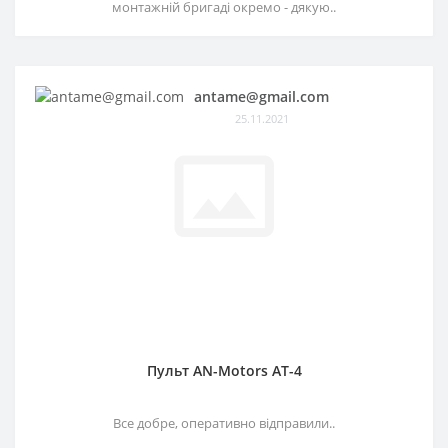
монтажній бригаді окремо - дякую..
antame@gmail.com
25.11.2021
Пульт AN-Motors AT-4
Все добре, оперативно відправили..