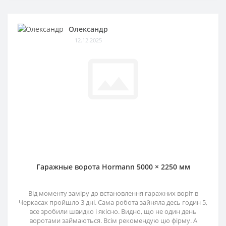
Олександр
12.12.2025
Гаражные ворота Hormann 5000 × 2250 мм
Від моменту заміру до встановлення гаражних воріт в
Черкасах пройшло 3 дні. Сама робота зайняла десь годин 5,
все зробили швидко і якісно. Видно, що не один день
воротами займаються. Всім рекомендую цю фірму. А