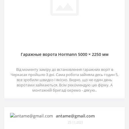
Гаражные ворота Hormann 5000 × 2250 мм
Від моменту заміру до встановлення гаражних воріт в
Черкасах пройшло 3 дні. Сама робота зайняла десь годин 5,
все зробили швидко і якісно. Видно, що не один день
воротами займаються. Всім рекомендую цю фірму. А
монтажній бригаді окремо - дякую..
antame@gmail.com
25.11.2021