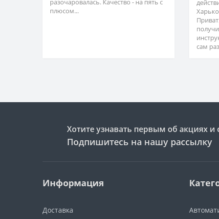
разочаровалась. Качество - на пять с
действ
плюсом...
Харько
Приват
получи
инстру
сам раз
Хотите узнавать первым об акциях и 
Подпишитесь на нашу рассылку
Информация
Катег
Доставка
Автомат