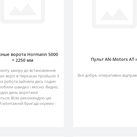
ные ворота Hormann 5000
Пульт AN-Motors AT-
× 2250 мм
менту заміру до встановлення
Все добре, оперативно відправ
их воріт в Черкасах пройшло 3
ма робота зайняла десь годин
зробили швидко і якісно. Видно,
один день воротами
ться. Всім рекомендую цю
А монтажній бригаді окремо -