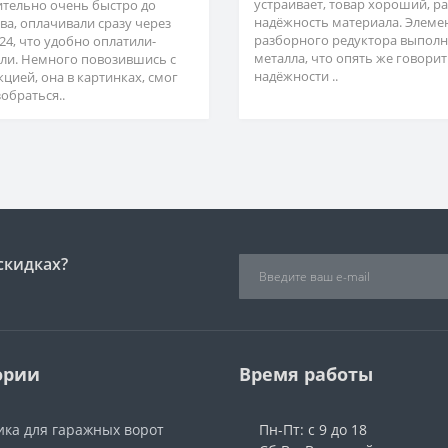
устраивает, товар хороший, р
ительно очень быстро до
надёжность материала. Элеме
ва, оплачивали сразу через
разборного редуктора выполн
24, что удобно оплатили-
металла, что опять же говорит
ли. Немного повозившись с
надёжности ..
кцией, она в картинках, смог
обраться..
скидках?
ории
Время работы
ика для гаражных ворот
Пн-Пт: с 9 до 18