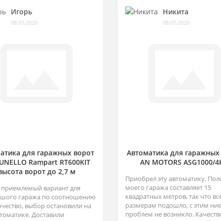
Игорь
Никита
08.05.2020
08.05.2020
атика для гаражных ворот
Автоматика для гаражных
NELLO Rampart RT600KIT
AN MOTORS ASG1000/4
высота ворот до 2,7 м
Приобрел эту автоматику. Пол
моего гаража составляет 15
 приемлемый вариант для
квадратных метров, так что вс
шого гаража по соотношению
размерам подошло, с этим ни
ачество, выбор остановили на
проблем не возникло. Качеств
втоматике. Доставили