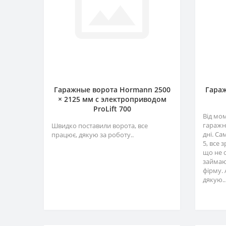
Гаражные ворота Hormann 2500
Гараж
× 2125 мм c электроприводом
ProLift 700
Від мо
гаражн
Швидко поставили ворота, все
дні. Са
працює, дякую за роботу..
5, все 
що не 
займаю
фірму. 
дякую..