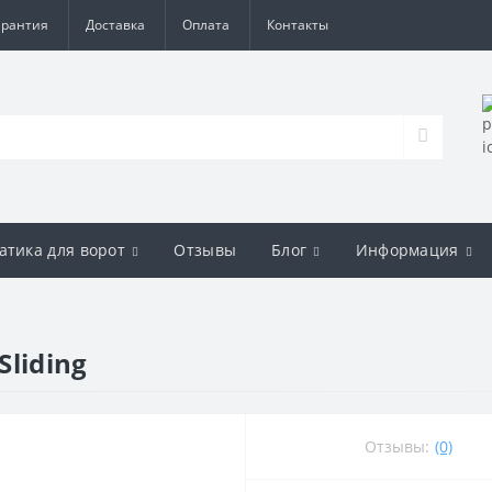
арантия
Доставка
Оплата
Контакты
атика для ворот
Отзывы
Блог
Информация
liding
Отзывы:
(0)