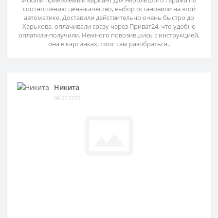
Искали приемлемый вариант для небольшого гаража по
соотношению цена-качество, выбор остановили на этой
автоматике. Доставили действительно очень быстро до
Харькова, оплачивали сразу через Приват24, что удобно
оплатили-получили. Немного повозившись с инструкцией,
она в картинках, смог сам разобраться..
Никита
08.05.2020