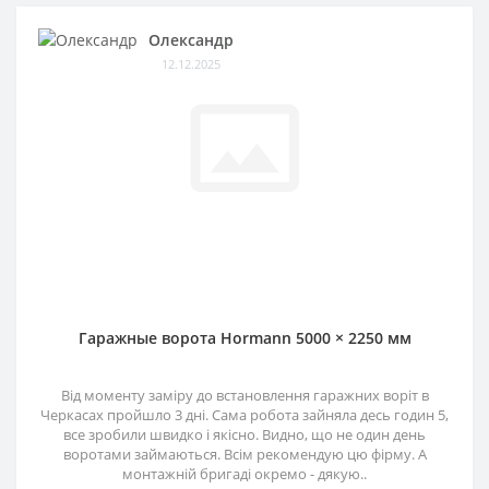
Олександр
12.12.2025
Гаражные ворота Hormann 5000 × 2250 мм
Від моменту заміру до встановлення гаражних воріт в
Черкасах пройшло 3 дні. Сама робота зайняла десь годин 5,
все зробили швидко і якісно. Видно, що не один день
воротами займаються. Всім рекомендую цю фірму. А
монтажній бригаді окремо - дякую..