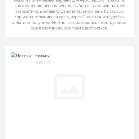
Искали приемлемый вариант для небольшого гаража по
соотношению цена-качество, выбор остановили на этой
автоматике. Доставили действительно очень быстро до
Харькова, оплачивали сразу через Приват24, что удобно
оплатили-получили. Немного повозившись с инструкцией,
она в картинках, смог сам разобраться..
Никита
08.05.2020