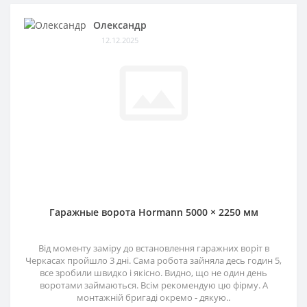
Олександр
12.12.2025
Гаражные ворота Hormann 5000 × 2250 мм
Від моменту заміру до встановлення гаражних воріт в
Черкасах пройшло 3 дні. Сама робота зайняла десь годин 5,
все зробили швидко і якісно. Видно, що не один день
воротами займаються. Всім рекомендую цю фірму. А
монтажній бригаді окремо - дякую..