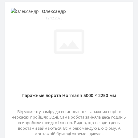
Олександр
12.12.2025
Гаражные ворота Hormann 5000 × 2250 мм
Від моменту заміру до встановлення гаражних воріт в
Черкасах пройшло 3 дні. Сама робота зайняла десь годин 5,
все зробили швидко і якісно. Видно, що не один день
воротами займаються. Всім рекомендую цю фірму. А
монтажній бригаді окремо - дякую..