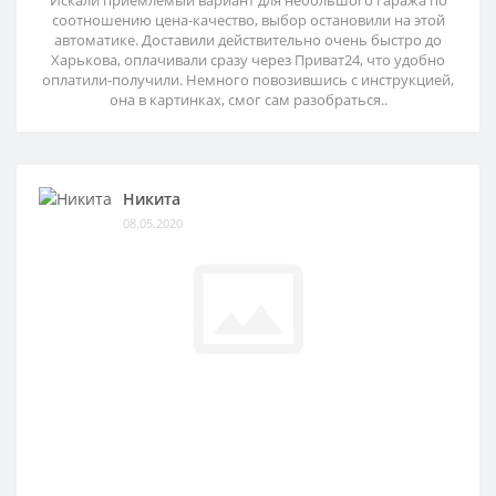
Искали приемлемый вариант для небольшого гаража по
соотношению цена-качество, выбор остановили на этой
автоматике. Доставили действительно очень быстро до
Харькова, оплачивали сразу через Приват24, что удобно
оплатили-получили. Немного повозившись с инструкцией,
она в картинках, смог сам разобраться..
Никита
08.05.2020