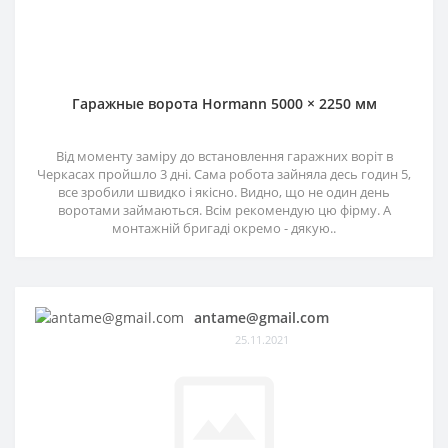
Гаражные ворота Hormann 5000 × 2250 мм
Від моменту заміру до встановлення гаражних воріт в
Черкасах пройшло 3 дні. Сама робота зайняла десь годин 5,
все зробили швидко і якісно. Видно, що не один день
воротами займаються. Всім рекомендую цю фірму. А
монтажній бригаді окремо - дякую..
antame@gmail.com
25.11.2021