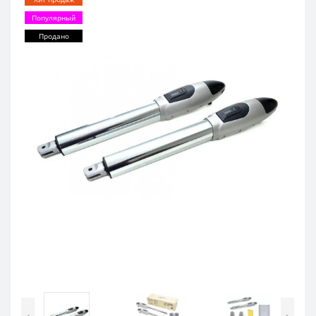
Популярный
Продано
‹
›