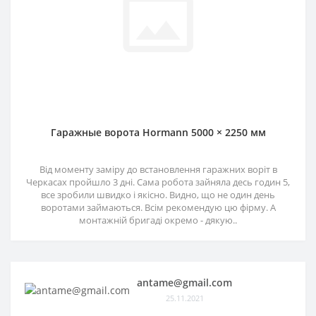
Гаражные ворота Hormann 5000 × 2250 мм
Від моменту заміру до встановлення гаражних воріт в
Черкасах пройшло 3 дні. Сама робота зайняла десь годин 5,
все зробили швидко і якісно. Видно, що не один день
воротами займаються. Всім рекомендую цю фірму. А
монтажній бригаді окремо - дякую..
antame@gmail.com
25.11.2021