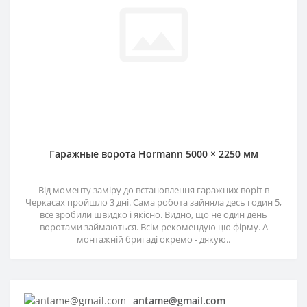
Гаражные ворота Hormann 5000 × 2250 мм
Від моменту заміру до встановлення гаражних воріт в
Черкасах пройшло 3 дні. Сама робота зайняла десь годин 5,
все зробили швидко і якісно. Видно, що не один день
воротами займаються. Всім рекомендую цю фірму. А
монтажній бригаді окремо - дякую..
antame@gmail.com