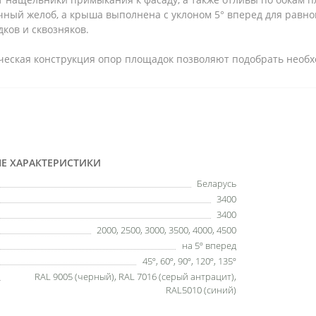
чный желоб, а крыша выполнена с уклоном 5° вперед для равно
ков и сквозняков.
ическая конструкция опор площадок позволяют подобрать необ
Е ХАРАКТЕРИСТИКИ
Беларусь
3400
3400
2000, 2500, 3000, 3500, 4000, 4500
на 5º вперед
45º, 60º, 90º, 120º, 135º
RAL 9005 (черный), RAL 7016 (серый антрацит),
RAL5010 (синий)