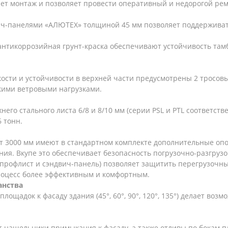
яет монтаж и позволяет провести оперативный и недорогой ре
ч-панелями «АЛЮТЕХ» толщиной 45 мм позволяет поддерживат
антикоррозийная грунт-краска обеспечивают устойчивость та
сти и устойчивости в верхней части предусмотрены 2 тросовы
кими ветровыми нагрузками.
го стального листа 6/8 и 8/10 мм (серии PSL и PTL соответств
 тонн.
т 3000 мм имеют в стандартном комплекте дополнительные оп
ия. Вкупе это обеспечивает безопасность погрузочно-разгрузо
рофлист и сэндвич-панель) позволяет защитить перегрузочный
роцесс более эффективным и комфортным.
анства
ощадок к фасаду здания (45°, 60°, 90°, 120°, 135°) делает воз
т нащельники примыкания к фасаду, а также отливы по бокам 