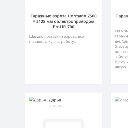
Гаражные ворота Hormann 2500
Гараж
× 2125 мм c электроприводом
ProLift 700
Від мо
гаражн
Швидко поставили ворота, все
дні. Са
працює, дякую за роботу..
5, все 
що не 
займаю
фірму. 
дякую..
Дарья
08.05.2020