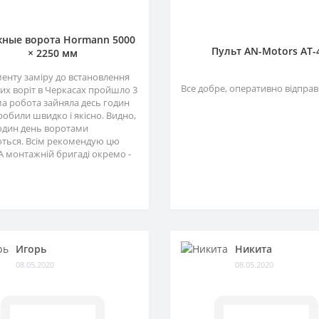
ные ворота Hormann 5000
Пульт AN-Motors AT-
× 2250 мм
менту заміру до встановлення
Все добре, оперативно відправ
их воріт в Черкасах пройшло 3
ма робота зайняла десь годин
зробили швидко і якісно. Видно,
один день воротами
ться. Всім рекомендую цю
А монтажній бригаді окремо -
Игорь
Никита
08.05.2020
08.05.2020