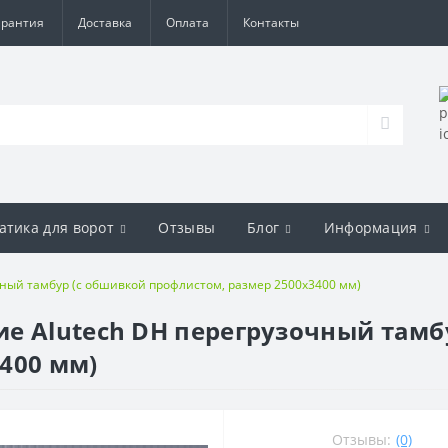
арантия
Доставка
Оплата
Контакты
атика для ворот
Отзывы
Блог
Информация
ный тамбур (с обшивкой профлистом, размер 2500х3400 мм)
е Alutech DH перегрузочный тамб
400 мм)
Отзывы:
(0)