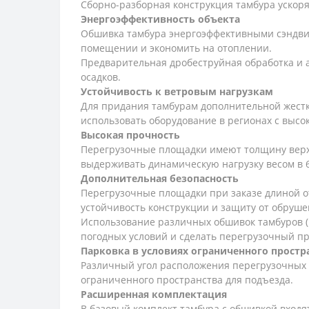
Сборно-разборная конструкция тамбура ускор
Энергоэффективность объекта
Обшивка тамбура энергоэффективными сэндви
помещении и экономить на отоплении.
Предварительная дробеструйная обработка и 
осадков.
Устойчивость к ветровым нагрузкам
Для придания тамбурам дополнительной жестко
использовать оборудование в регионах с высо
Высокая прочность
Перегрузочные площадки имеют толщину верхне
выдерживать динамическую нагрузку весом в 6
Дополнительная безопасность
Перегрузочные площадки при заказе длиной о
устойчивость конструкции и защиту от обрушен
Использование различных обшивок тамбуров (п
погодных условий и сделать перегрузочный п
Парковка в условиях ограниченного простр
Различный угол расположения перегрузочных пл
ограниченного пространства для подъезда.
Расширенная комплектация
В базовый комплект тамбура с обшивкой входя