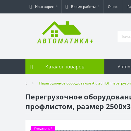
Наш адрес
Время работы
О нас
Г
Каталог товаров
Автом
Перегрузочное оборудование Alutech DH перегрузоч
Перегрузочное оборудовани
профлистом, размер 2500х3
Популярный