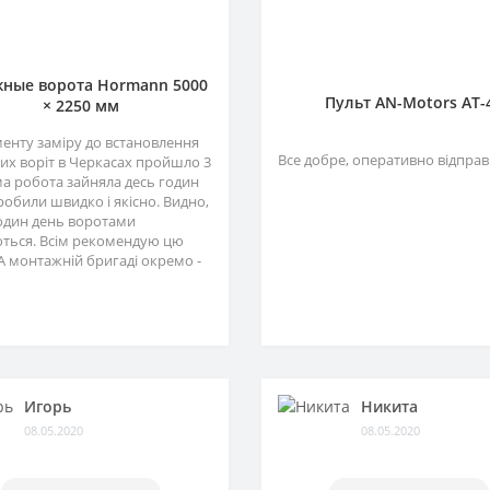
ные ворота Hormann 5000
Пульт AN-Motors AT-
× 2250 мм
менту заміру до встановлення
Все добре, оперативно відправ
их воріт в Черкасах пройшло 3
ма робота зайняла десь годин
зробили швидко і якісно. Видно,
один день воротами
ться. Всім рекомендую цю
А монтажній бригаді окремо -
Игорь
Никита
08.05.2020
08.05.2020