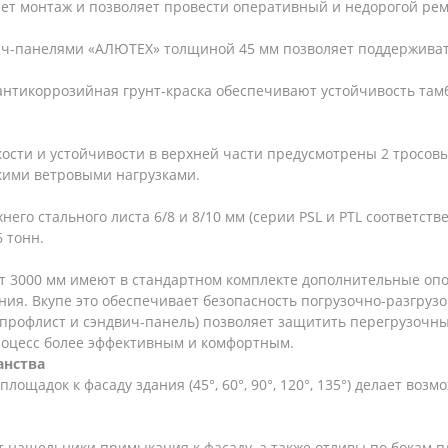
яет монтаж и позволяет провести оперативный и недорогой ре
ч-панелями «АЛЮТЕХ» толщиной 45 мм позволяет поддерживат
антикоррозийная грунт-краска обеспечивают устойчивость та
сти и устойчивости в верхней части предусмотрены 2 тросовы
кими ветровыми нагрузками.
го стального листа 6/8 и 8/10 мм (серии PSL и PTL соответств
 тонн.
т 3000 мм имеют в стандартном комплекте дополнительные оп
ия. Вкупе это обеспечивает безопасность погрузочно-разгрузо
рофлист и сэндвич-панель) позволяет защитить перегрузочный
роцесс более эффективным и комфортным.
анства
ощадок к фасаду здания (45°, 60°, 90°, 120°, 135°) делает воз
т нащельники примыкания к фасаду, а также отливы по бокам 