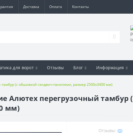
арантия
Доставка
Оплата
Контакты
атика для ворот
Отзывы
Блог
Информация
 тамбур (с обшивкой сэндвич-панелями, размер 2500х3400 мм)
е Алютех перегрузочный тамбур (
0 мм)
Отзывы:
(0)