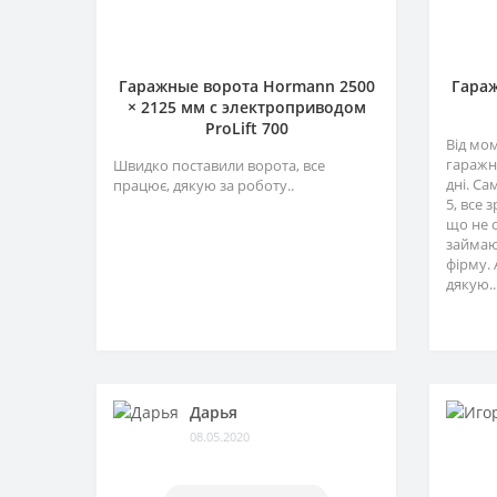
Гаражные ворота Hormann 2500
Гараж
× 2125 мм c электроприводом
ProLift 700
Від мо
гаражн
Швидко поставили ворота, все
дні. Са
працює, дякую за роботу..
5, все 
що не 
займаю
фірму. 
дякую..
Дарья
08.05.2020