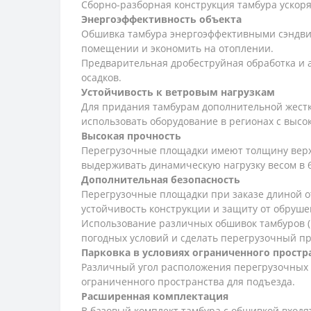
Сборно-разборная конструкция тамбура ускор
Энергоэффективность объекта
Обшивка тамбура энергоэффективными сэндви
помещении и экономить на отоплении.
Предварительная дробеструйная обработка и 
осадков.
Устойчивость к ветровым нагрузкам
Для придания тамбурам дополнительной жестко
использовать оборудование в регионах с высо
Высокая прочность
Перегрузочные площадки имеют толщину верхне
выдерживать динамическую нагрузку весом в 6
Дополнительная безопасность
Перегрузочные площадки при заказе длиной о
устойчивость конструкции и защиту от обрушен
Использование различных обшивок тамбуров (п
погодных условий и сделать перегрузочный п
Парковка в условиях ограниченного простр
Различный угол расположения перегрузочных пл
ограниченного пространства для подъезда.
Расширенная комплектация
В базовый комплект тамбура с обшивкой входя