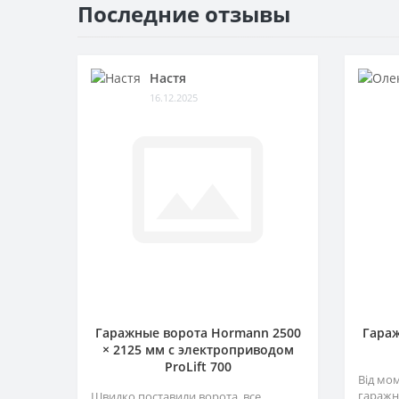
Последние отзывы
Настя
16.12.2025
Гаражные ворота Hormann 2500
Гараж
× 2125 мм c электроприводом
ProLift 700
Від мо
гаражн
Швидко поставили ворота, все