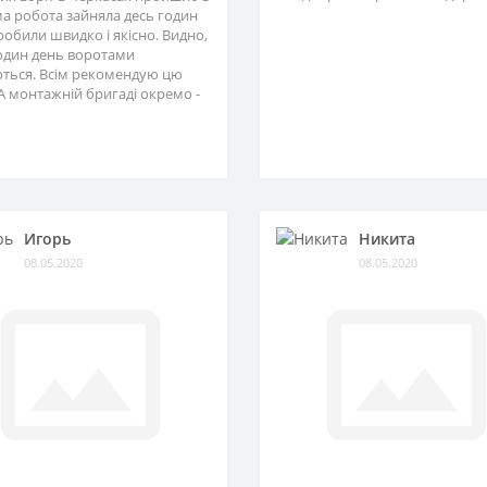
ма робота зайняла десь годин
зробили швидко і якісно. Видно,
один день воротами
ться. Всім рекомендую цю
А монтажній бригаді окремо -
Игорь
Никита
08.05.2020
08.05.2020