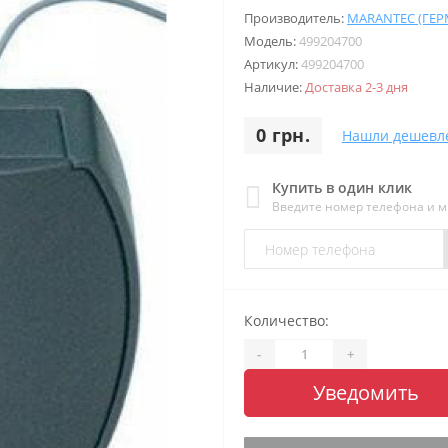
Производитель:
MARANTEC (ГЕ
Модель:
499204700
Артикул:
499204700
Наличие:
Доставка 2-3 дня
0 грн.
Нашли дешевл
Купить в один клик
Введите номер телефона и 
Количество:
-
+
Уведомить