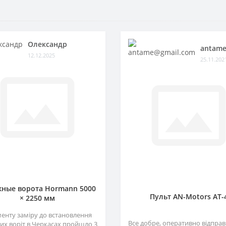
Олександр
antame
12.12.2025
25.11.202
ные ворота Hormann 5000
Пульт AN-Motors AT-
× 2250 мм
менту заміру до встановлення
Все добре, оперативно відправ
их воріт в Черкасах пройшло 3