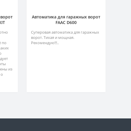
 ворот
Автоматика для гаражных ворот
KIT
FAAC D600
отно
Суперовая автоматика для гаражных
ворот. Тихая и мощная.
ё по
Рекомендую!!!..
каких
о
адует
нты
ены из
 о