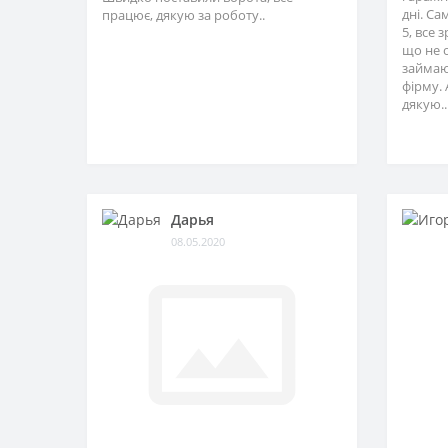
дні. Са
працює, дякую за роботу..
5, все 
що не 
займаю
фірму. 
дякую..
Дарья
08.05.2020