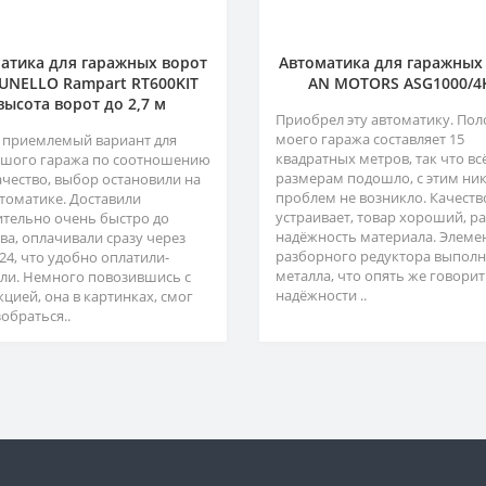
атика для гаражных ворот
Автоматика для гаражных
NELLO Rampart RT600KIT
AN MOTORS ASG1000/4
высота ворот до 2,7 м
Приобрел эту автоматику. Пол
моего гаража составляет 15
 приемлемый вариант для
квадратных метров, так что вс
шого гаража по соотношению
размерам подошло, с этим ни
ачество, выбор остановили на
проблем не возникло. Качеств
втоматике. Доставили
устраивает, товар хороший, р
ительно очень быстро до
надёжность материала. Элеме
ва, оплачивали сразу через
разборного редуктора выполн
24, что удобно оплатили-
металла, что опять же говорит
ли. Немного повозившись с
надёжности ..
кцией, она в картинках, смог
обраться..