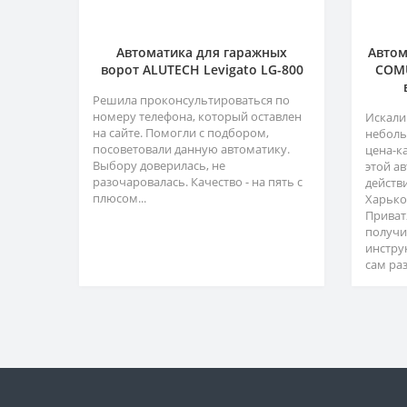
Автоматика для гаражных
Автом
ворот ALUTECH Levigato LG-800
COMU
Решила проконсультироваться по
номеру телефона, который оставлен
Искали
на сайте. Помогли с подбором,
неболь
посоветовали данную автоматику.
цена-к
Выбору доверилась, не
этой а
разочаровалась. Качество - на пять с
действ
плюсом...
Харько
Приват
получи
инстру
сам раз