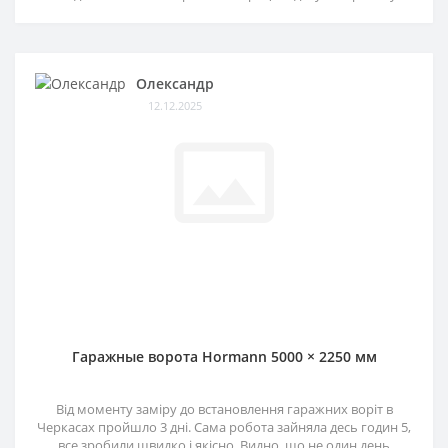
Олександр
12.12.2025
Гаражные ворота Hormann 5000 × 2250 мм
Від моменту заміру до встановлення гаражних воріт в
Черкасах пройшло 3 дні. Сама робота зайняла десь годин 5,
все зробили швидко і якісно. Видно, що не один день