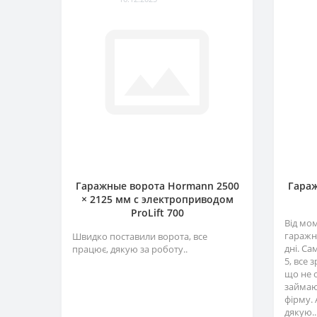
Гаражные ворота Hormann 2500
Гараж
× 2125 мм c электроприводом
ProLift 700
Від мо
гаражн
Швидко поставили ворота, все
дні. Са
працює, дякую за роботу..
5, все 
що не 
займаю
фірму. 
дякую..