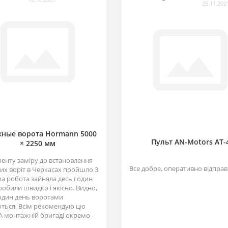
25.11.202
ные ворота Hormann 5000
Пульт AN-Motors AT-
× 2250 мм
менту заміру до встановлення
Все добре, оперативно відправ
их воріт в Черкасах пройшло 3
ма робота зайняла десь годин
зробили швидко і якісно. Видно,
один день воротами
ться. Всім рекомендую цю
А монтажній бригаді окремо -