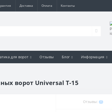
арантия
Доставка
Оплата
Контакты
атика для ворот
Отзывы
Блог
Информация
ных ворот Universal T-15
Отзывы:
(0)