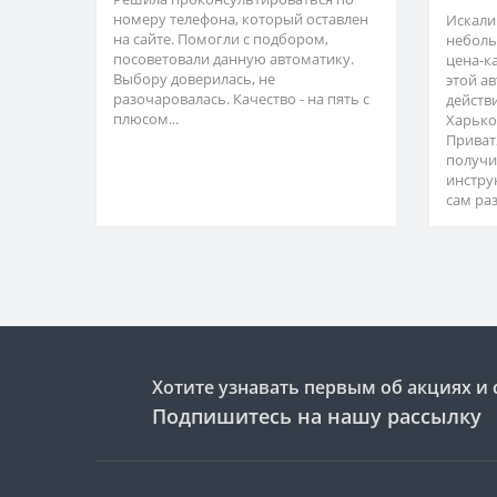
номеру телефона, который оставлен
Искали
на сайте. Помогли с подбором,
неболь
посоветовали данную автоматику.
цена-к
Выбору доверилась, не
этой а
разочаровалась. Качество - на пять с
действ
плюсом...
Харько
Приват
получи
инстру
сам раз
Хотите узнавать первым об акциях и 
Подпишитесь на нашу рассылку