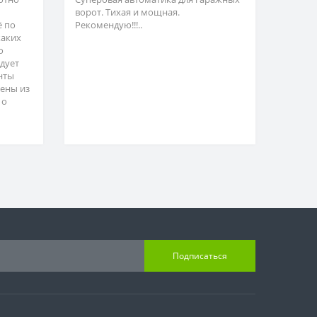
ворот. Тихая и мощная.
ё по
Рекомендую!!!..
каких
о
адует
нты
ены из
 о
Подписаться