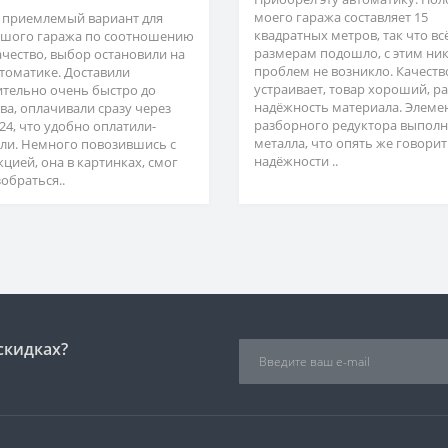
моего гаража составляет 15
 приемлемый вариант для
квадратных метров, так что вс
шого гаража по соотношению
размерам подошло, с этим ни
ачество, выбор остановили на
проблем не возникло. Качеств
втоматике. Доставили
устраивает, товар хороший, р
ительно очень быстро до
надёжность материала. Элеме
ва, оплачивали сразу через
разборного редуктора выполн
24, что удобно оплатили-
металла, что опять же говорит
ли. Немного повозившись с
надёжности ..
кцией, она в картинках, смог
обраться..
скидках?