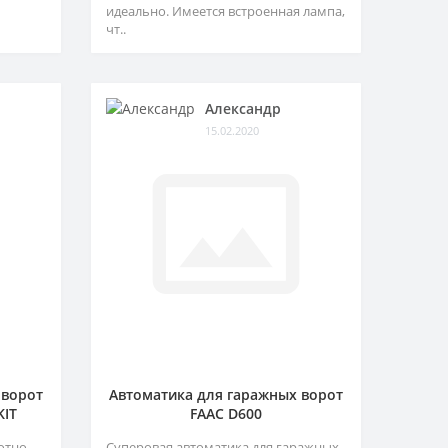
идеально. Имеется встроенная лампа,
чт..
Александр
15.02.2020
 ворот
Автоматика для гаражных ворот
KIT
FAAC D600
отно
Суперовая автоматика для гаражных