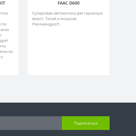
KIT
FAAC D600
отно
Суперовая автоматика для гаражных
ворот. Тихая и мощная.
ё по
Рекомендую!!!..
каких
о
адует
нты
ены из
 о
Подписаться