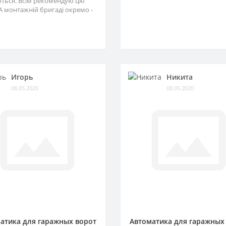
ться. Всім рекомендую цю
А монтажній бригаді окремо -
Игорь
Никита
08.05.2020
08.05.2020
атика для гаражных ворот
Автоматика для гаражных