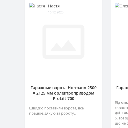
Настя
16.12.2025
Гаражные ворота Hormann 2500
Гараж
× 2125 мм c электроприводом
ProLift 700
Від мо
гаражн
Швидко поставили ворота, все
дні. Са
працює, дякую за роботу..
5, все 
що не 