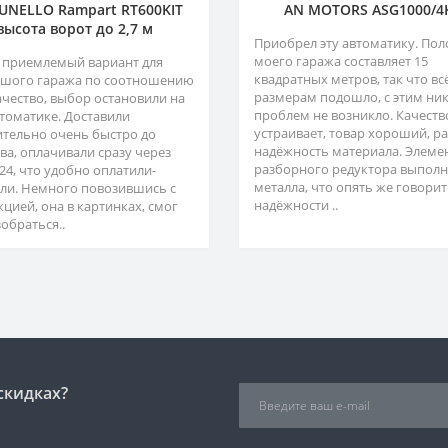
NELLO Rampart RT600KIT
AN MOTORS ASG1000/4
высота ворот до 2,7 м
Приобрел эту автоматику. Пол
моего гаража составляет 15
 приемлемый вариант для
квадратных метров, так что вс
шого гаража по соотношению
размерам подошло, с этим ни
ачество, выбор остановили на
проблем не возникло. Качеств
втоматике. Доставили
устраивает, товар хороший, р
ительно очень быстро до
надёжность материала. Элеме
ва, оплачивали сразу через
разборного редуктора выполн
24, что удобно оплатили-
металла, что опять же говорит
ли. Немного повозившись с
надёжности ..
кцией, она в картинках, смог
обраться..
скидках?