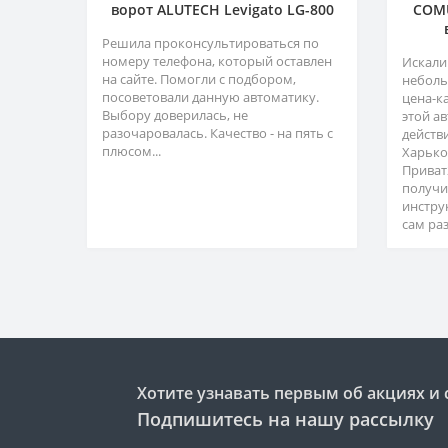
ворот ALUTECH Levigato LG-800
COMU
Решила проконсультироваться по
номеру телефона, который оставлен
Искали
на сайте. Помогли с подбором,
неболь
посоветовали данную автоматику.
цена-к
Выбору доверилась, не
этой а
разочаровалась. Качество - на пять с
действ
плюсом...
Харько
Приват
получи
инстру
сам раз
Хотите узнавать первым об акциях и 
Подпишитесь на нашу рассылку