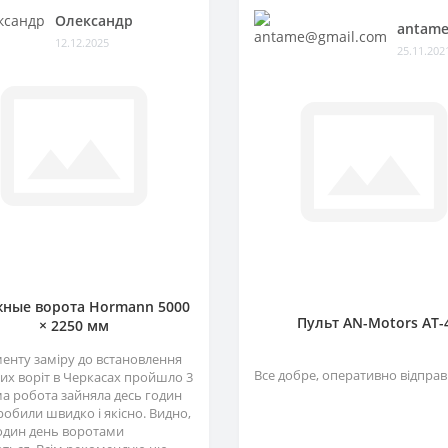
Олександр
antame
12.12.2025
25.11.202
ные ворота Hormann 5000
Пульт AN-Motors AT-
× 2250 мм
менту заміру до встановлення
Все добре, оперативно відправ
их воріт в Черкасах пройшло 3
ма робота зайняла десь годин
зробили швидко і якісно. Видно,
один день воротами