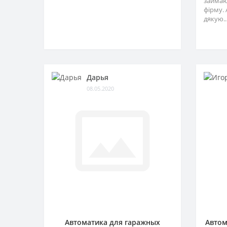
займаю
фірму. 
дякую..
Дарья
08.05.2020
Автоматика для гаражных
Автом