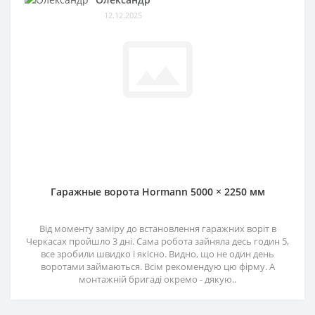
12.12.2025
Гаражные ворота Hormann 5000 × 2250 мм
Від моменту заміру до встановлення гаражних воріт в
Черкасах пройшло 3 дні. Сама робота зайняла десь годин 5,
все зробили швидко і якісно. Видно, що не один день
воротами займаються. Всім рекомендую цю фірму. А
монтажній бригаді окремо - дякую..