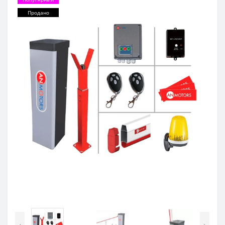
Продано
‹
›