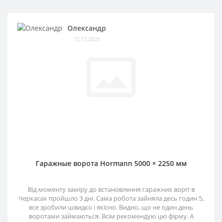
Олександр
12.12.2025
Гаражные ворота Hormann 5000 × 2250 мм
Від моменту заміру до встановлення гаражних воріт в
Черкасах пройшло 3 дні. Сама робота зайняла десь годин 5,
все зробили швидко і якісно. Видно, що не один день
воротами займаються. Всім рекомендую цю фірму. А