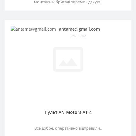
монтажній бригаді окремо - дякую..
antame@gmail.com
25.11.2021
Пульт AN-Motors AT-4
Все добре, оперативно відправили..