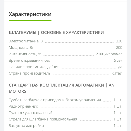
Характеристики
ШЛАГБАУМЫ | ОСНОВНЫЕ ХАРАКТЕРИСТИКИ
Электропитание, В
230
Мощность, Вт
200
Интенсивность, %
210циклов/час
Время открывания, сек
6 сек
Наличие приемника, да/нет
да
Страна производитель
Китай
СТАНДАРТНАЯ КОМПЛЕКТАЦИЯ АВТОМАТИКИ | AN
MOTORS
Тумба шлагбаума с приводом и блоком управления
1 шт.
Радиоприемник
1 шт.
Пульт д / у 4 х канальный
1 шт.
Стрела для шлагбаума прямоугольная
1 шт.
Заглушка для рейки
1 шт.