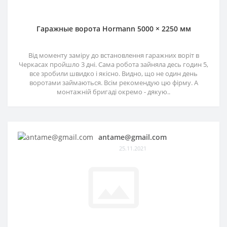
Гаражные ворота Hormann 5000 × 2250 мм
Від моменту заміру до встановлення гаражних воріт в
Черкасах пройшло 3 дні. Сама робота зайняла десь годин 5,
все зробили швидко і якісно. Видно, що не один день
воротами займаються. Всім рекомендую цю фірму. А
монтажній бригаді окремо - дякую..
antame@gmail.com
25.11.2021