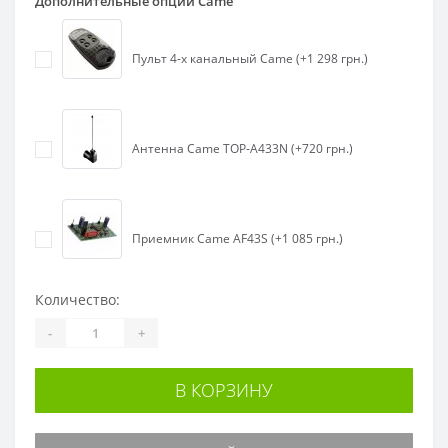
Дополнительные опции Came
Пульт 4-х канальный Came (+1 298 грн.)
Антенна Came TOP-A433N (+720 грн.)
Приемник Came AF43S (+1 085 грн.)
Количество:
-
+
В КОРЗИНУ