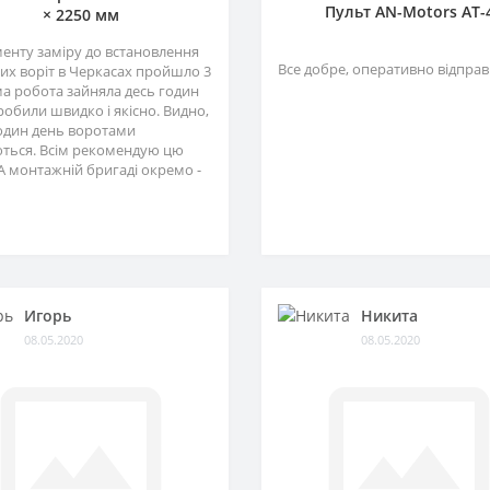
Пульт AN-Motors AT-
× 2250 мм
менту заміру до встановлення
Все добре, оперативно відправ
их воріт в Черкасах пройшло 3
ма робота зайняла десь годин
зробили швидко і якісно. Видно,
один день воротами
ться. Всім рекомендую цю
А монтажній бригаді окремо -
Игорь
Никита
08.05.2020
08.05.2020