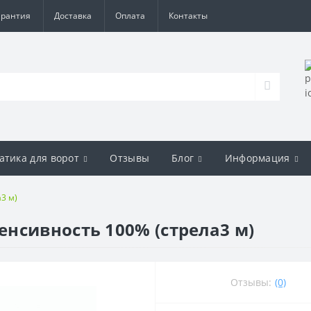
арантия
Доставка
Оплата
Контакты
атика для ворот
Отзывы
Блог
Информация
3 м)
нсивность 100% (стрела3 м)
Отзывы:
(0)