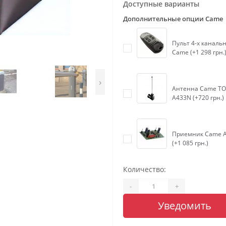
Доступные варианты
Дополнительные опции Came
Пульт 4-х каналь
Came (+1 298 грн.
›
Антенна Came TO
A433N (+720 грн.)
Приемник Came 
(+1 085 грн.)
Количество:
-
+
Уведомить