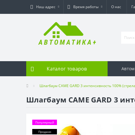
Наш адрес
Время работы
О нас
Г
Каталог товаров
Автом
Шлагбаум CAME GARD 3 интенсивность 100% (стрела
Шлагбаум CAME GARD 3 инте
Популярный
Продано