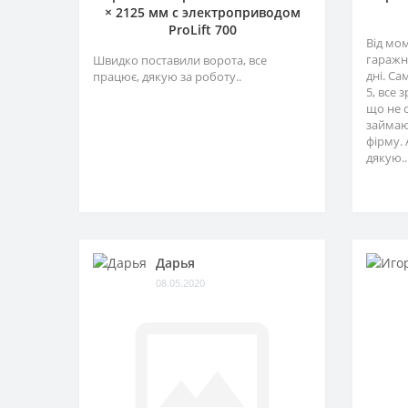
× 2125 мм c электроприводом
ProLift 700
Від мо
гаражн
Швидко поставили ворота, все
дні. Са
працює, дякую за роботу..
5, все 
що не 
займаю
фірму. 
дякую..
Дарья
08.05.2020