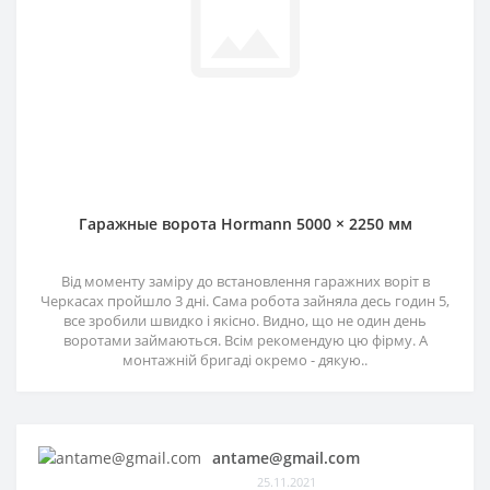
Гаражные ворота Hormann 5000 × 2250 мм
Від моменту заміру до встановлення гаражних воріт в
Черкасах пройшло 3 дні. Сама робота зайняла десь годин 5,
все зробили швидко і якісно. Видно, що не один день
воротами займаються. Всім рекомендую цю фірму. А
монтажній бригаді окремо - дякую..
antame@gmail.com
25.11.2021