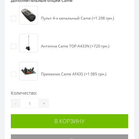
Дополнительные опции Came
Пульт 4-х канальный Came (+1 298 грн.)
Антенна Came TOP-A433N (+720 грн.)
Приемник Came AF43S (+1 085 грн.)
Количество:
-
+
В КОРЗИНУ