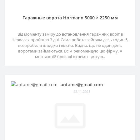
Гаражные ворота Hormann 5000 × 2250 мм
Від моменту заміру до встановлення гаражних воріт в
Черкасах пройшло 3 дні. Сама робота зайняла десь годин 5,
все зробили швидко і якісно. Видно, що не один день
воротами займаються. Всім рекомендую цю фірму. А
монтажній бригаді окремо - дякую..
antame@gmail.com
25.11.2021