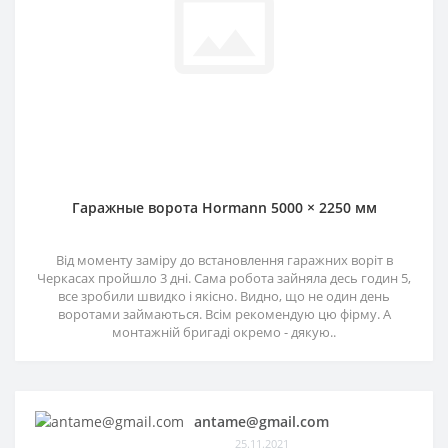
Гаражные ворота Hormann 5000 × 2250 мм
Від моменту заміру до встановлення гаражних воріт в
Черкасах пройшло 3 дні. Сама робота зайняла десь годин 5,
все зробили швидко і якісно. Видно, що не один день
воротами займаються. Всім рекомендую цю фірму. А
монтажній бригаді окремо - дякую..
antame@gmail.com
25.11.2021