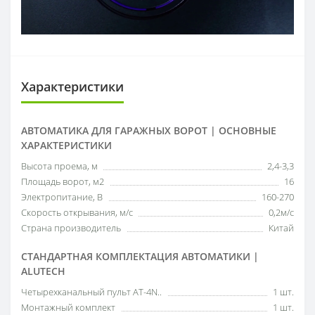
Характеристики
АВТОМАТИКА ДЛЯ ГАРАЖНЫХ ВОРОТ | ОСНОВНЫЕ
ХАРАКТЕРИСТИКИ
Высота проема, м
2,4-3,3
Площадь ворот, м2
16
Электропитание, В
160-270
Скорость открывания, м/с
0,2м/с
Страна производитель
Китай
СТАНДАРТНАЯ КОМПЛЕКТАЦИЯ АВТОМАТИКИ |
ALUTECH
Четырехканальный пульт AT-4N..
1 шт.
Монтажный комплект
1 шт.