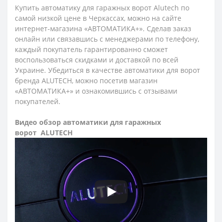
Купить автоматику для гаражных ворот
Alutech
по
самой низкой цене в Черкассах, можно на сайте
интернет-магазина «АВТОМАТИКА+». Сделав заказ
онлайн или связавшись с менеджерами по телефону,
каждый покупатель гарантированно сможет
воспользоваться скидками и доставкой по всей
Украине. Убедиться в качестве автоматики для ворот
бренда
ALUTECH
, можно посетив магазин
«АВТОМАТИКА+» и ознакомившись с отзывами
покупателей.
Видео обзор автоматики для гаражных
ворот
ALUTECH