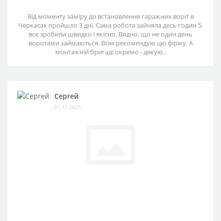
Від моменту заміру до встановлення гаражних воріт в
Черкасах пройшло 3 дні. Сама робота зайняла десь годин 5,
все зробили швидко і якісно. Видно, що не один день
воротами займаються. Всім рекомендую цю фірму. А
монтажній бригаді окремо - дякую..
Сергей
01.11.2025