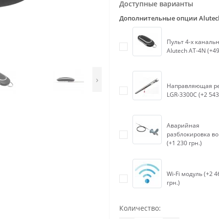
Доступные варианты
Дополнительные опции Alutec
Пульт 4-х каналь
Alutech AT-4N (+49
›
Направляющая р
LGR-3300C (+2 543
Аварийная
разблокировка во
(+1 230 грн.)
Wi-Fi модуль (+2 4
грн.)
Количество: