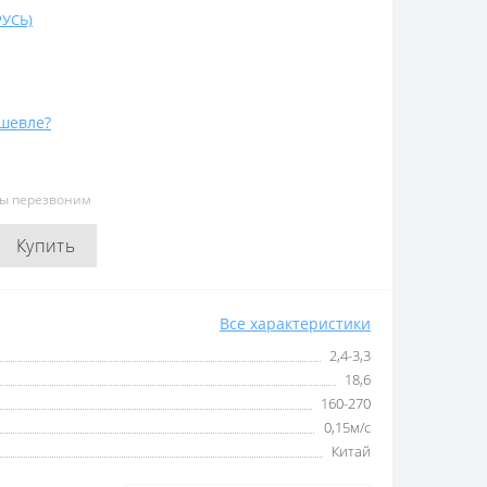
РУСЬ)
шевле?
мы перезвоним
Купить
Все характеристики
2,4-3,3
18,6
160-270
0,15м/с
Китай