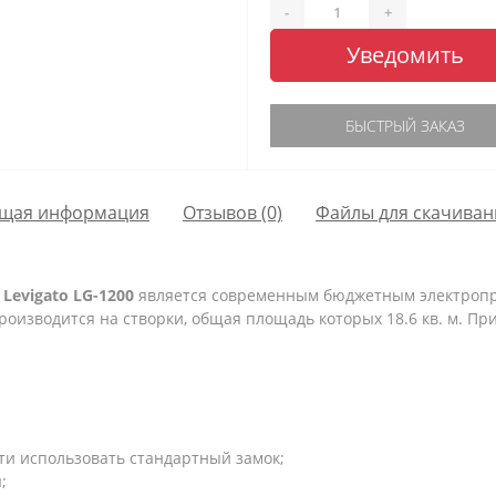
-
+
Уведомить
БЫСТРЫЙ ЗАКАЗ
щая информация
Отзывов (0)
Файлы для скачиван
и
Levigato
LG
-1200
является современным бюджетным электроп
изводится на створки, общая площадь которых 18.6 кв. м. При
сти использовать стандартный замок;
;