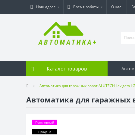
Наш адрес
Время работы
О нас
Г
Каталог товаров
Автом
Автоматика для гаражных ворот ALUTECH Levigato L
Автоматика для гаражных в
Популярный
Продано