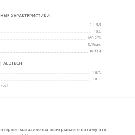
ВНЫЕ ХАРАКТЕРИСТИКИ
2,4-3,3
18,6
160-270
0,15м/с
Китай
| ALUTECH
1 шт.
1 шт.
кой!
интернет-магазине вы выигрываете потому что: