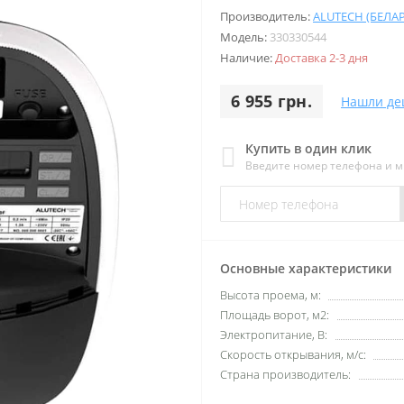
Производитель:
ALUTECH (БЕЛА
Модель:
330330544
Наличие:
Доставка 2-3 дня
6 955 грн.
Нашли де
Купить в один клик
Введите номер телефона и 
Основные характеристики
Высота проема, м:
Площадь ворот, м2:
Электропитание, В:
Скорость открывания, м/с:
Страна производитель: