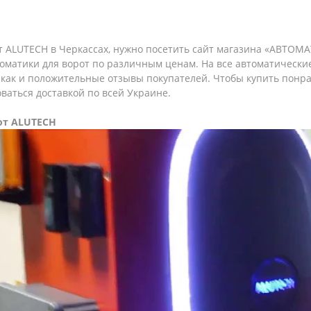
от
ALUTECH
в Черкассах, нужно посетить сайт магазина «АВТОМА
оматики для ворот по различным ценам. На все автоматически
, как и положительные отзывы покупателей. Чтобы купить понр
ваться доставкой по всей Украине.
от ALUTECH