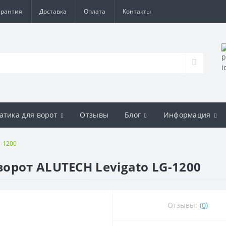
арантия
Доставка
Оплата
Контакты
атика для ворот
Отзывы
Блог
Информация
G-1200
орот ALUTECH Levigato LG-1200
Отзывы:
(0)