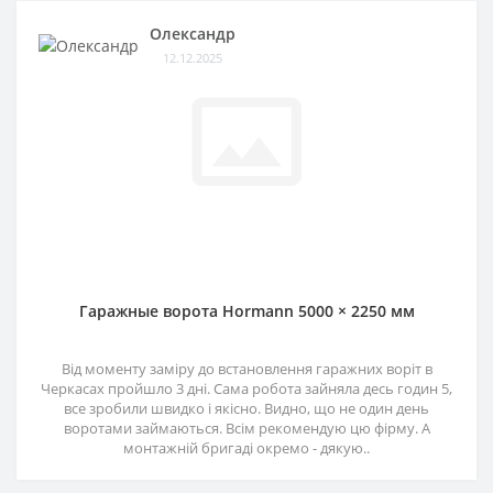
Олександр
12.12.2025
Гаражные ворота Hormann 5000 × 2250 мм
Від моменту заміру до встановлення гаражних воріт в
Черкасах пройшло 3 дні. Сама робота зайняла десь годин 5,
все зробили швидко і якісно. Видно, що не один день
воротами займаються. Всім рекомендую цю фірму. А
монтажній бригаді окремо - дякую..